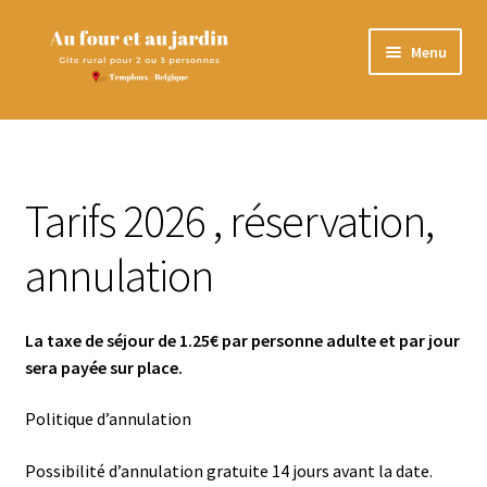
Aller
Aller
Menu
à
au
la
contenu
Accueil
navigation
Photos du gîte
Tarifs 2026 , réservation,
Réserver en ligne
annulation
Conditions d’accueil
La taxe de séjour de 1.25€ par personne adulte et par jour
Ouvrir
Au plaisir de lire
sera payée sur place.
le
menu
Tarifs 2026 , réservation, annulation
Politique d’annulation
enfant
Contact
Possibilité d’annulation gratuite 14 jours avant la date.